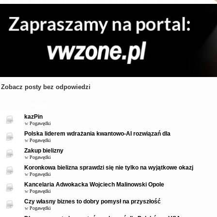
Zobacz posty bez odpowiedzi
Tematy
kazPin
w
Pogawędki
Polska liderem wdrażania kwantowo-AI rozwiązań dla
w
Pogawędki
Zakup bielizny
w
Pogawędki
Koronkowa bielizna sprawdzi się nie tylko na wyjątkowe okazj
w
Pogawędki
Kancelaria Adwokacka Wojciech Malinowski Opole
w
Pogawędki
Czy własny biznes to dobry pomysł na przyszłość
w
Pogawędki