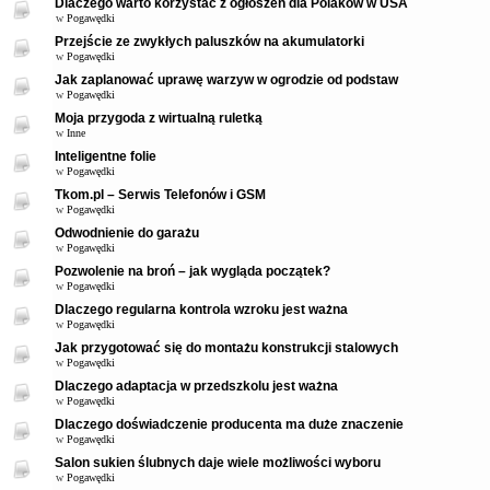
Dlaczego warto korzystać z ogłoszeń dla Polaków w USA
w
Pogawędki
Przejście ze zwykłych paluszków na akumulatorki
w
Pogawędki
Jak zaplanować uprawę warzyw w ogrodzie od podstaw
w
Pogawędki
Moja przygoda z wirtualną ruletką
w
Inne
Inteligentne folie
w
Pogawędki
Tkom.pl – Serwis Telefonów i GSM
w
Pogawędki
Odwodnienie do garażu
w
Pogawędki
Pozwolenie na broń – jak wygląda początek?
w
Pogawędki
Dlaczego regularna kontrola wzroku jest ważna
w
Pogawędki
Jak przygotować się do montażu konstrukcji stalowych
w
Pogawędki
Dlaczego adaptacja w przedszkolu jest ważna
w
Pogawędki
Dlaczego doświadczenie producenta ma duże znaczenie
w
Pogawędki
Salon sukien ślubnych daje wiele możliwości wyboru
w
Pogawędki