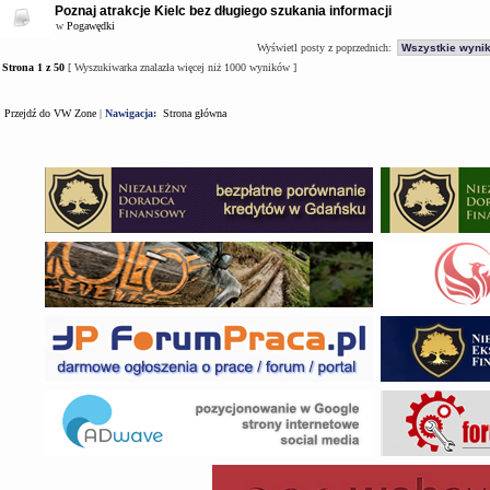
Poznaj atrakcje Kielc bez długiego szukania informacji
w
Pogawędki
Wyświetl posty z poprzednich:
Strona
1
z
50
[ Wyszukiwarka znalazła więcej niż 1000 wyników ]
Przejdź do VW Zone
|
Nawigacja:
Strona główna