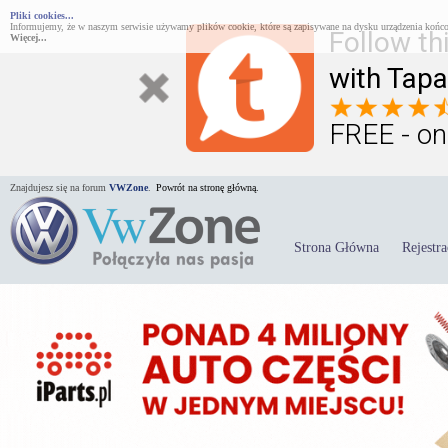
Pliki cookies...
Informujemy, że w naszym serwisie używamy plików cookie, które są zapisywane na dysku urządzenia końco
Follow th
Więcej...
with Tapa
FREE - on
Znajdujesz się na forum
VWZone
.
Powrót na stronę główną.
Strona Główna
Rejestra