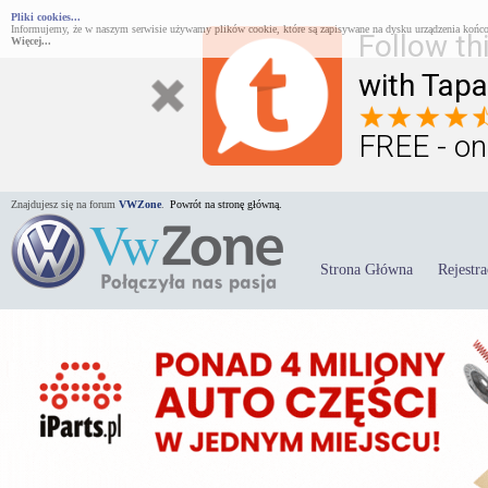
Pliki cookies...
Informujemy, że w naszym serwisie używamy plików cookie, które są zapisywane na dysku urządzenia końco
Follow th
Więcej...
with Tapa
FREE - on
Znajdujesz się na forum
VWZone
.
Powrót na stronę główną.
Strona Główna
Rejestra