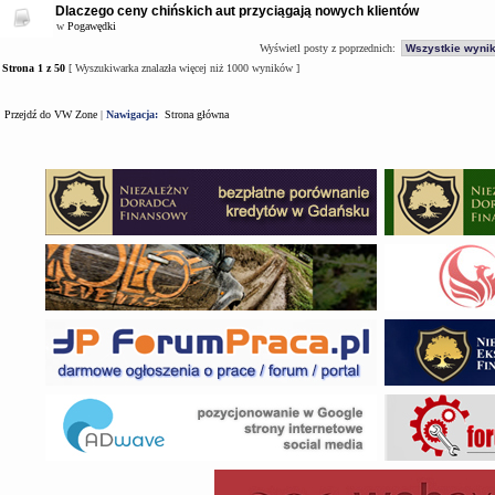
Dlaczego ceny chińskich aut przyciągają nowych klientów
w
Pogawędki
Wyświetl posty z poprzednich:
Strona
1
z
50
[ Wyszukiwarka znalazła więcej niż 1000 wyników ]
Przejdź do VW Zone
|
Nawigacja:
Strona główna