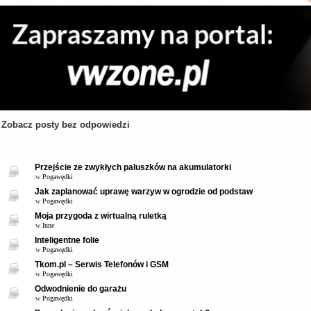
Zobacz posty bez odpowiedzi
Tematy
Przejście ze zwykłych paluszków na akumulatorki
w
Pogawędki
Jak zaplanować uprawę warzyw w ogrodzie od podstaw
w
Pogawędki
Moja przygoda z wirtualną ruletką
w
Inne
Inteligentne folie
w
Pogawędki
Tkom.pl – Serwis Telefonów i GSM
w
Pogawędki
Odwodnienie do garażu
w
Pogawędki