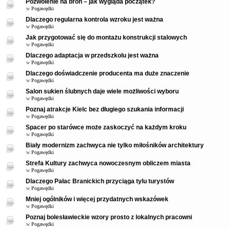
Pozwolenie na broń – jak wygląda początek?
w
Pogawędki
Dlaczego regularna kontrola wzroku jest ważna
w
Pogawędki
Jak przygotować się do montażu konstrukcji stalowych
w
Pogawędki
Dlaczego adaptacja w przedszkolu jest ważna
w
Pogawędki
Dlaczego doświadczenie producenta ma duże znaczenie
w
Pogawędki
Salon sukien ślubnych daje wiele możliwości wyboru
w
Pogawędki
Poznaj atrakcje Kielc bez długiego szukania informacji
w
Pogawędki
Spacer po starówce może zaskoczyć na każdym kroku
w
Pogawędki
Biały modernizm zachwyca nie tylko miłośników architektury
w
Pogawędki
Strefa Kultury zachwyca nowoczesnym obliczem miasta
w
Pogawędki
Dlaczego Pałac Branickich przyciąga tylu turystów
w
Pogawędki
Mniej ogólników i więcej przydatnych wskazówek
w
Pogawędki
Poznaj bolesławieckie wzory prosto z lokalnych pracowni
w
Pogawędki