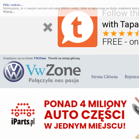
Pliki cookies...
Informujemy, że w naszym serwisie używamy plików cookie, które są zapisywane na dysku urządzenia końco
Follow th
Więcej...
with Tapa
FREE - on
Znajdujesz się na forum
VWZone
.
Powrót na stronę główną.
Strona Główna
Rejestra