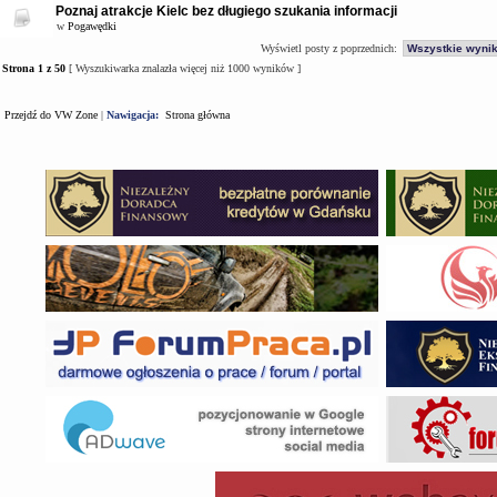
Poznaj atrakcje Kielc bez długiego szukania informacji
w
Pogawędki
Wyświetl posty z poprzednich:
Strona
1
z
50
[ Wyszukiwarka znalazła więcej niż 1000 wyników ]
Przejdź do VW Zone
|
Nawigacja:
Strona główna