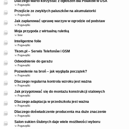
Dlaczego warto korzystać z ogłoszeń dla Polaków w USA
w
Pogawędki
Przejście ze zwykłych paluszków na akumulatorki
w
Pogawędki
Jak zaplanować uprawę warzyw w ogrodzie od podstaw
w
Pogawędki
Moja przygoda z wirtualną ruletką
w
Inne
Inteligentne folie
w
Pogawędki
Tkom.pl – Serwis Telefonów i GSM
w
Pogawędki
Odwodnienie do garażu
w
Pogawędki
Pozwolenie na broń – jak wygląda początek?
w
Pogawędki
Dlaczego regularna kontrola wzroku jest ważna
w
Pogawędki
Jak przygotować się do montażu konstrukcji stalowych
w
Pogawędki
Dlaczego adaptacja w przedszkolu jest ważna
w
Pogawędki
Dlaczego doświadczenie producenta ma duże znaczenie
w
Pogawędki
Salon sukien ślubnych daje wiele możliwości wyboru
w
Pogawędki