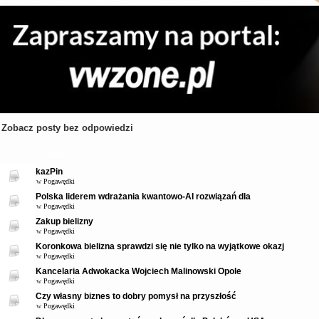
Zobacz posty bez odpowiedzi
Tematy
kazPin
w
Pogawędki
Polska liderem wdrażania kwantowo-AI rozwiązań dla
w
Pogawędki
Zakup bielizny
w
Pogawędki
Koronkowa bielizna sprawdzi się nie tylko na wyjątkowe okazj
w
Pogawędki
Kancelaria Adwokacka Wojciech Malinowski Opole
w
Pogawędki
Czy własny biznes to dobry pomysł na przyszłość
w
Pogawędki