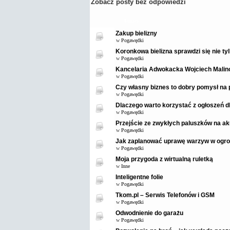
Zobacz posty bez odpowiedzi
Tematy
Zakup bielizny
w
Pogawędki
Koronkowa bielizna sprawdzi się nie ty
w
Pogawędki
Kancelaria Adwokacka Wojciech Malin
w
Pogawędki
Czy własny biznes to dobry pomysł na 
w
Pogawędki
Dlaczego warto korzystać z ogłoszeń 
w
Pogawędki
Przejście ze zwykłych paluszków na ak
w
Pogawędki
Jak zaplanować uprawę warzyw w ogro
w
Pogawędki
Moja przygoda z wirtualną ruletką
w
Inne
Inteligentne folie
w
Pogawędki
Tkom.pl – Serwis Telefonów i GSM
w
Pogawędki
Odwodnienie do garażu
w
Pogawędki