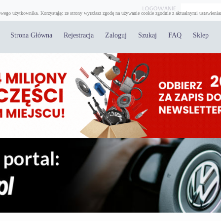
wego użytkownika. Korzystając ze strony wyrażasz zgodę na używanie cookie zgodnie z aktualnymi ustawienia
Strona Główna
Rejestracja
Zaloguj
Szukaj
FAQ
Sklep