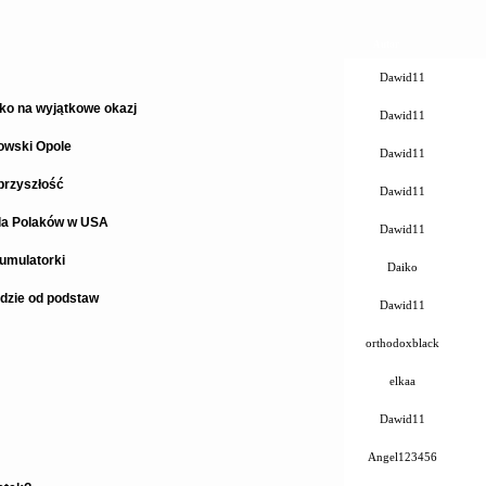
Autor
Dawid11
lko na wyjątkowe okazj
Dawid11
owski Opole
Dawid11
przyszłość
Dawid11
dla Polaków w USA
Dawid11
umulatorki
Daiko
dzie od podstaw
Dawid11
orthodoxblack
elkaa
Dawid11
Angel123456