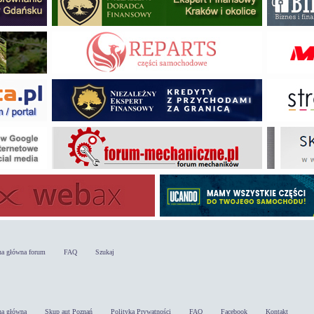
na główna forum
FAQ
Szukaj
na główna
Skup aut Poznań
Polityka Prywatności
FAQ
Facebook
Kontakt