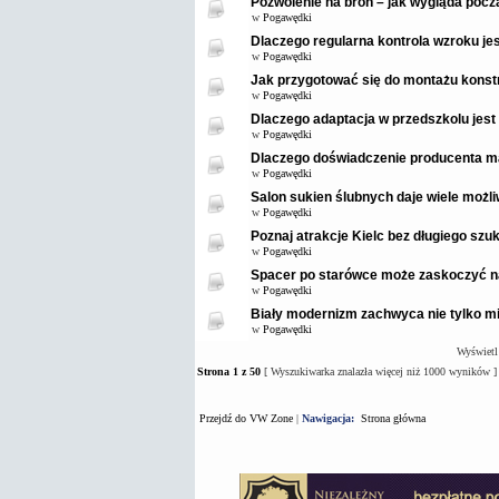
Pozwolenie na broń – jak wygląda pocz
w
Pogawędki
Dlaczego regularna kontrola wzroku je
w
Pogawędki
Jak przygotować się do montażu konstr
w
Pogawędki
Dlaczego adaptacja w przedszkolu jest
w
Pogawędki
Dlaczego doświadczenie producenta m
w
Pogawędki
Salon sukien ślubnych daje wiele możl
w
Pogawędki
Poznaj atrakcje Kielc bez długiego szuk
w
Pogawędki
Spacer po starówce może zaskoczyć 
w
Pogawędki
Biały modernizm zachwyca nie tylko mi
w
Pogawędki
Wyświetl
Strona
1
z
50
[ Wyszukiwarka znalazła więcej niż 1000 wyników ]
Przejdź do VW Zone
|
Nawigacja:
Strona główna