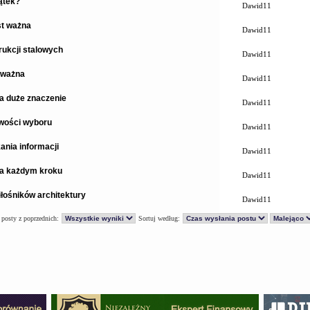
ątek?
Dawid11
st ważna
Dawid11
ukcji stalowych
Dawid11
 ważna
Dawid11
a duże znaczenie
Dawid11
iwości wyboru
Dawid11
ania informacji
Dawid11
na każdym kroku
Dawid11
łośników architektury
Dawid11
 posty z poprzednich:
Sortuj według: