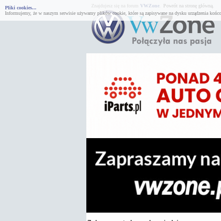
Znajdujesz się na forum
VWZone
.
Powrót na stronę główną.
Pliki cookies...
Informujemy, że w naszym serwisie używamy plików cookie, które są zapisywane na dysku urządzenia końco