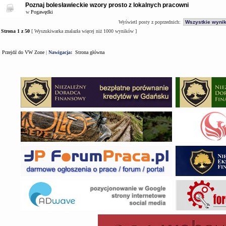
Poznaj bolesławieckie wzory prosto z lokalnych pracowni
w
Pogawędki
Wyświetl posty z poprzednich:
Strona
1
z
50
[ Wyszukiwarka znalazła więcej niż 1000 wyników ]
Przejdź do VW Zone
|
Nawigacja:
Strona główna