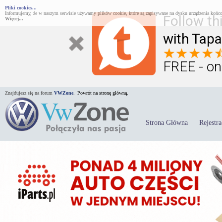
Pliki cookies...
Informujemy, że w naszym serwisie używamy plików cookie, które są zapisywane na dysku urządzenia końco
Follow th
Więcej...
with Tapa
FREE - on
Znajdujesz się na forum
VWZone
.
Powrót na stronę główną.
Strona Główna
Rejestra