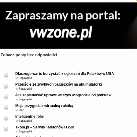
Zobacz posty bez odpowiedzi
Tematy
Dlaczego warto korzystać z ogłoszeń dla Polaków w USA
w
Pogawędki
Przejście ze zwykłych paluszków na akumulatorki
w
Pogawędki
Jak zaplanować uprawę warzyw w ogrodzie od podstaw
w
Pogawędki
Moja przygoda z wirtualną ruletką
w
Inne
Inteligentne folie
w
Pogawędki
Tkom.pl – Serwis Telefonów i GSM
w
Pogawędki