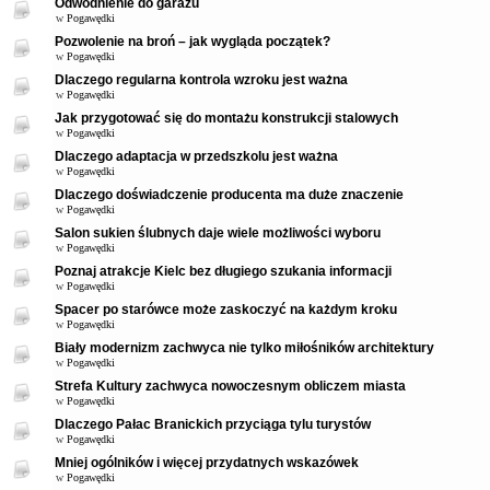
Odwodnienie do garażu
w
Pogawędki
Pozwolenie na broń – jak wygląda początek?
w
Pogawędki
Dlaczego regularna kontrola wzroku jest ważna
w
Pogawędki
Jak przygotować się do montażu konstrukcji stalowych
w
Pogawędki
Dlaczego adaptacja w przedszkolu jest ważna
w
Pogawędki
Dlaczego doświadczenie producenta ma duże znaczenie
w
Pogawędki
Salon sukien ślubnych daje wiele możliwości wyboru
w
Pogawędki
Poznaj atrakcje Kielc bez długiego szukania informacji
w
Pogawędki
Spacer po starówce może zaskoczyć na każdym kroku
w
Pogawędki
Biały modernizm zachwyca nie tylko miłośników architektury
w
Pogawędki
Strefa Kultury zachwyca nowoczesnym obliczem miasta
w
Pogawędki
Dlaczego Pałac Branickich przyciąga tylu turystów
w
Pogawędki
Mniej ogólników i więcej przydatnych wskazówek
w
Pogawędki