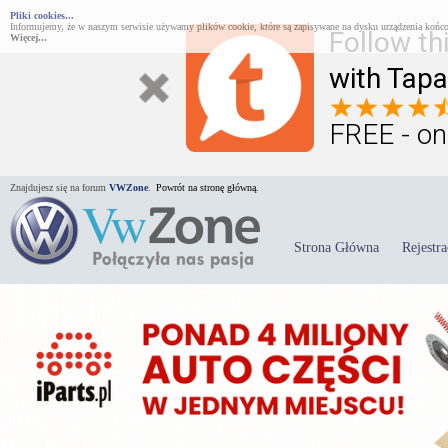
Pliki cookies...
Informujemy, że w naszym serwisie używamy plików cookie, które są zapisywane na dysku urządzenia końco
Follow th
Więcej...
with Tapa
FREE - on
Znajdujesz się na forum
VWZone
.
Powrót na stronę główną.
Strona Główna
Rejestra