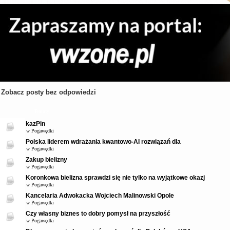
Zobacz posty bez odpowiedzi
Tematy
kazPin
w
Pogawędki
Polska liderem wdrażania kwantowo-AI rozwiązań dla
w
Pogawędki
Zakup bielizny
w
Pogawędki
Koronkowa bielizna sprawdzi się nie tylko na wyjątkowe okazj
w
Pogawędki
Kancelaria Adwokacka Wojciech Malinowski Opole
w
Pogawędki
Czy własny biznes to dobry pomysł na przyszłość
w
Pogawędki