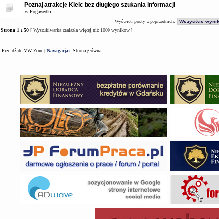
Poznaj atrakcje Kielc bez długiego szukania informacji
w
Pogawędki
Wyświetl posty z poprzednich:
Strona
1
z
50
[ Wyszukiwarka znalazła więcej niż 1000 wyników ]
Przejdź do VW Zone
|
Nawigacja:
Strona główna