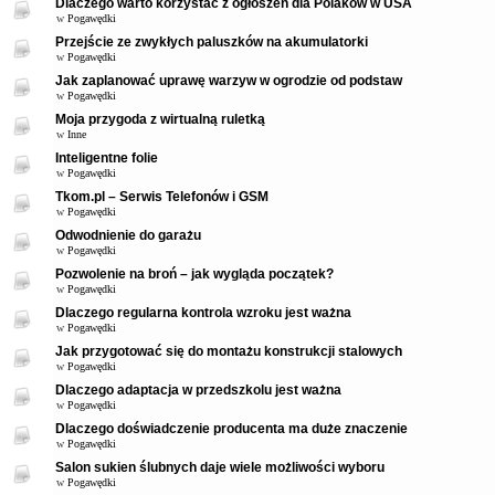
Dlaczego warto korzystać z ogłoszeń dla Polaków w USA
w
Pogawędki
Przejście ze zwykłych paluszków na akumulatorki
w
Pogawędki
Jak zaplanować uprawę warzyw w ogrodzie od podstaw
w
Pogawędki
Moja przygoda z wirtualną ruletką
w
Inne
Inteligentne folie
w
Pogawędki
Tkom.pl – Serwis Telefonów i GSM
w
Pogawędki
Odwodnienie do garażu
w
Pogawędki
Pozwolenie na broń – jak wygląda początek?
w
Pogawędki
Dlaczego regularna kontrola wzroku jest ważna
w
Pogawędki
Jak przygotować się do montażu konstrukcji stalowych
w
Pogawędki
Dlaczego adaptacja w przedszkolu jest ważna
w
Pogawędki
Dlaczego doświadczenie producenta ma duże znaczenie
w
Pogawędki
Salon sukien ślubnych daje wiele możliwości wyboru
w
Pogawędki