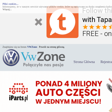
Pliki cookies...
Informujemy, że w naszym serwisie używamy plików cookie, które są zapisywane na dysku urządzenia końco
Follow th
Więcej...
with Tapa
FREE - on
Znajdujesz się na forum
VWZone
.
Powrót na stronę główną.
Strona Główna
Rejestra