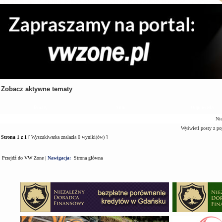
Zobacz aktywne tematy
Tematy
Autor
Odpowiedzi
Nie
Wyświetl posty z po
Strona
1
z
1
[ Wyszukiwarka znalazła 0 wyniki(ów) ]
Przejdź do VW Zone
|
Nawigacja:
Strona główna