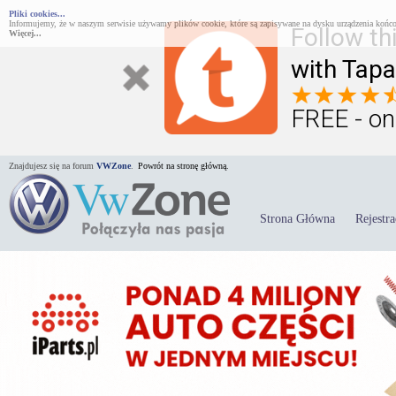
Pliki cookies...
Informujemy, że w naszym serwisie używamy plików cookie, które są zapisywane na dysku urządzenia końco
Follow th
Więcej...
with Tapa
FREE - on
Znajdujesz się na forum
VWZone
.
Powrót na stronę główną.
Strona Główna
Rejestra