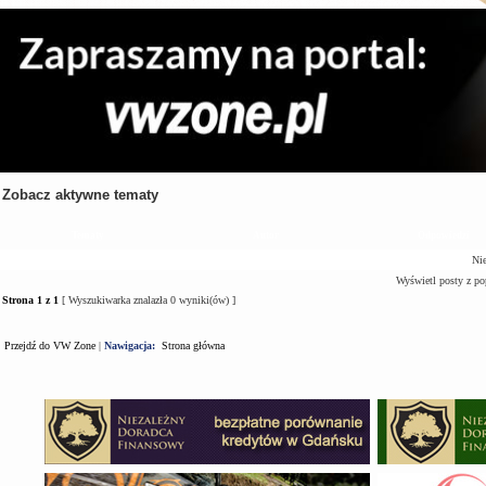
Zobacz aktywne tematy
Tematy
Autor
Odpowiedzi
Nie
Wyświetl posty z po
Strona
1
z
1
[ Wyszukiwarka znalazła 0 wyniki(ów) ]
Przejdź do VW Zone
|
Nawigacja:
Strona główna