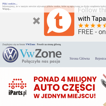
Pliki cookies...
Informujemy, że w naszym serwisie używamy plików cookie, które są zapisywane na dysku urządzenia końco
Follow th
Więcej...
with Tapa
FREE - on
Znajdujesz się na forum
VWZone
.
Powrót na stronę główną.
Strona Główna
Rejestra