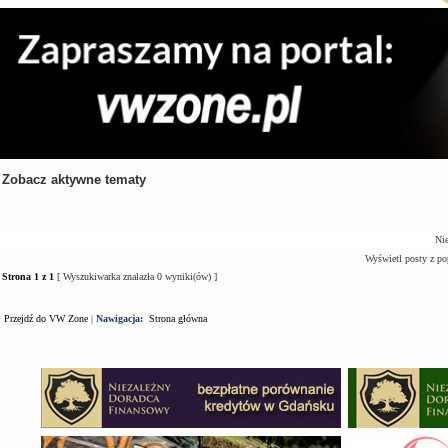
Zobacz aktywne tematy
Tematy
Autor
Odpowiedzi
Nie
Wyświetl posty z po
Strona
1
z
1
[ Wyszukiwarka znalazła 0 wyniki(ów) ]
Przejdź do VW Zone
|
Nawigacja:
Strona główna