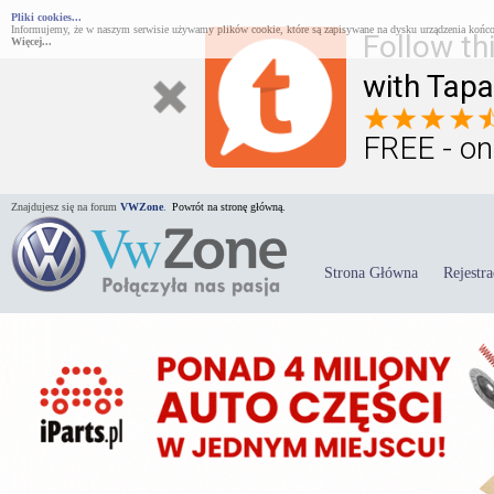
Pliki cookies...
Informujemy, że w naszym serwisie używamy plików cookie, które są zapisywane na dysku urządzenia końco
Follow th
Więcej...
with Tapa
FREE - on
Znajdujesz się na forum
VWZone
.
Powrót na stronę główną.
Strona Główna
Rejestra