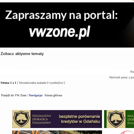
Zobacz aktywne tematy
Tematy
Autor
Odpowiedzi
Nie
Wyświetl posty z po
Strona
1
z
1
[ Wyszukiwarka znalazła 0 wyniki(ów) ]
Przejdź do VW Zone
|
Nawigacja:
Strona główna