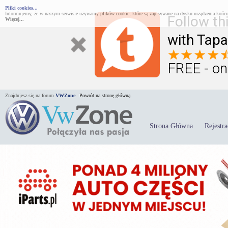
Pliki cookies...
Informujemy, że w naszym serwisie używamy plików cookie, które są zapisywane na dysku urządzenia końco
Follow th
Więcej...
with Tapa
FREE - on
Znajdujesz się na forum
VWZone
.
Powrót na stronę główną.
Strona Główna
Rejestra