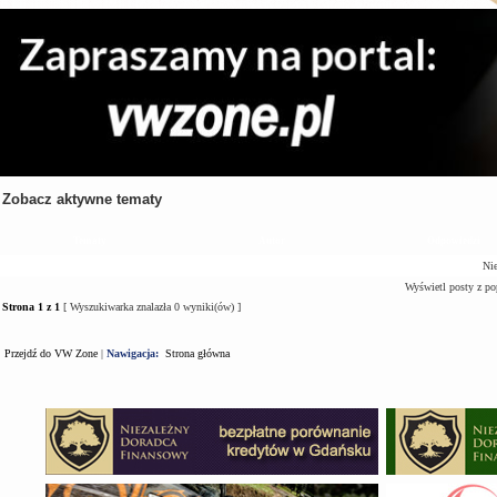
Zobacz aktywne tematy
Tematy
Autor
Odpowiedzi
Nie
Wyświetl posty z po
Strona
1
z
1
[ Wyszukiwarka znalazła 0 wyniki(ów) ]
Przejdź do VW Zone
|
Nawigacja:
Strona główna