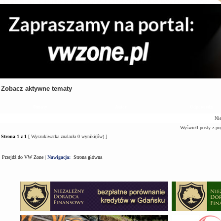
Zobacz aktywne tematy
Tematy
Autor
Odpowiedzi
Nie
Wyświetl posty z po
Strona
1
z
1
[ Wyszukiwarka znalazła 0 wyniki(ów) ]
Przejdź do VW Zone
|
Nawigacja:
Strona główna