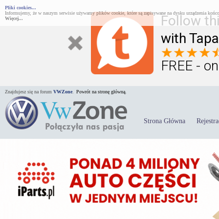
Pliki cookies...
Informujemy, że w naszym serwisie używamy plików cookie, które są zapisywane na dysku urządzenia końco
Follow th
Więcej...
with Tapa
FREE - on
Znajdujesz się na forum
VWZone
.
Powrót na stronę główną.
Strona Główna
Rejestra