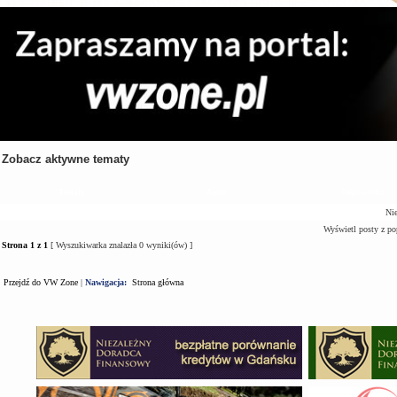
Zobacz aktywne tematy
Tematy
Autor
Odpowiedzi
Nie
Wyświetl posty z po
Strona
1
z
1
[ Wyszukiwarka znalazła 0 wyniki(ów) ]
Przejdź do VW Zone
|
Nawigacja:
Strona główna