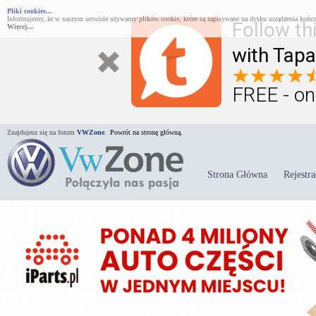
Pliki cookies...
Informujemy, że w naszym serwisie używamy plików cookie, które są zapisywane na dysku urządzenia końco
Follow th
Więcej...
with Tapa
FREE - on
Znajdujesz się na forum
VWZone
.
Powrót na stronę główną.
Strona Główna
Rejestra