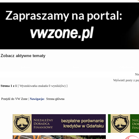
Zobacz aktywne tematy
Tematy
Autor
Odpowiedzi
Nie
Wyświetl posty z po
Strona
1
z
1
[ Wyszukiwarka znalazła 0 wyniki(ów) ]
Przejdź do VW Zone
|
Nawigacja:
Strona główna