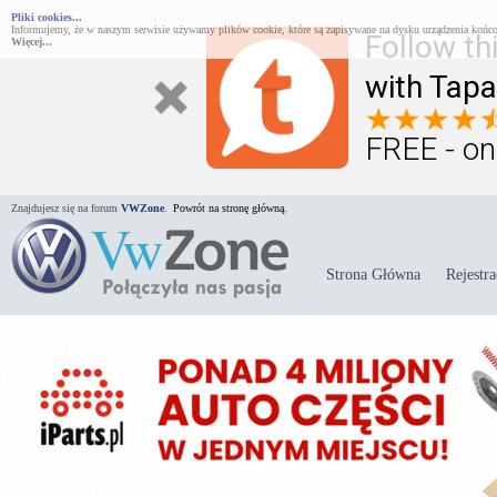
Pliki cookies...
Informujemy, że w naszym serwisie używamy plików cookie, które są zapisywane na dysku urządzenia końco
Follow th
Więcej...
with Tapa
FREE - on
Znajdujesz się na forum
VWZone
.
Powrót na stronę główną.
Strona Główna
Rejestra