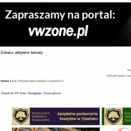
Zobacz aktywne tematy
Tematy
Autor
Odpowiedzi
Nie
Wyświetl posty z po
Strona
1
z
1
[ Wyszukiwarka znalazła 0 wyniki(ów) ]
Przejdź do VW Zone
|
Nawigacja:
Strona główna