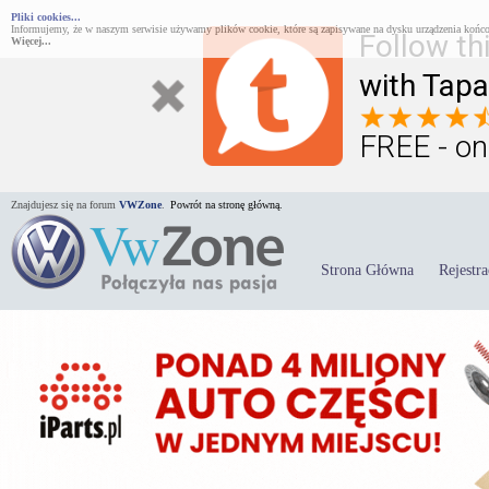
Pliki cookies...
Informujemy, że w naszym serwisie używamy plików cookie, które są zapisywane na dysku urządzenia końco
Follow th
Więcej...
with Tapa
FREE - on
Znajdujesz się na forum
VWZone
.
Powrót na stronę główną.
Strona Główna
Rejestra