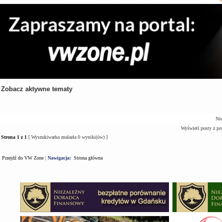
Zobacz aktywne tematy
Tematy
Autor
Odpowiedzi
Nie
Wyświetl posty z po
Strona
1
z
1
[ Wyszukiwarka znalazła 0 wyniki(ów) ]
Przejdź do VW Zone
|
Nawigacja:
Strona główna