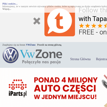
Pliki cookies...
Informujemy, że w naszym serwisie używamy plików cookie, które są zapisywane na dysku urządzenia końco
Follow th
Więcej...
with Tapa
FREE - on
Znajdujesz się na forum
VWZone
.
Powrót na stronę główną.
Strona Główna
Rejestra