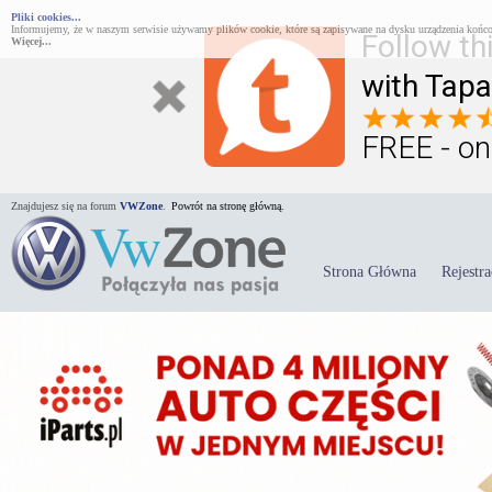
Pliki cookies...
Informujemy, że w naszym serwisie używamy plików cookie, które są zapisywane na dysku urządzenia końco
Follow th
Więcej...
with Tapa
FREE - on
Znajdujesz się na forum
VWZone
.
Powrót na stronę główną.
Strona Główna
Rejestra