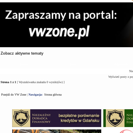
Zobacz aktywne tematy
Tematy
Autor
Odpowiedzi
Nie
Wyświetl posty z po
Strona
1
z
1
[ Wyszukiwarka znalazła 0 wyniki(ów) ]
Przejdź do VW Zone
|
Nawigacja:
Strona główna