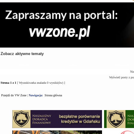
Zobacz aktywne tematy
Tematy
Autor
Odpowiedzi
Nie
Wyświetl posty z po
Strona
1
z
1
[ Wyszukiwarka znalazła 0 wyniki(ów) ]
Przejdź do VW Zone
|
Nawigacja:
Strona główna