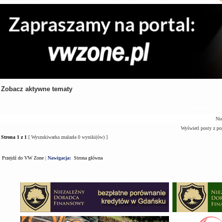
Zobacz aktywne tematy
Tematy
Autor
Odpowiedzi
Nie
Wyświetl posty z po
Strona
1
z
1
[ Wyszukiwarka znalazła 0 wyniki(ów) ]
Przejdź do VW Zone
|
Nawigacja:
Strona główna