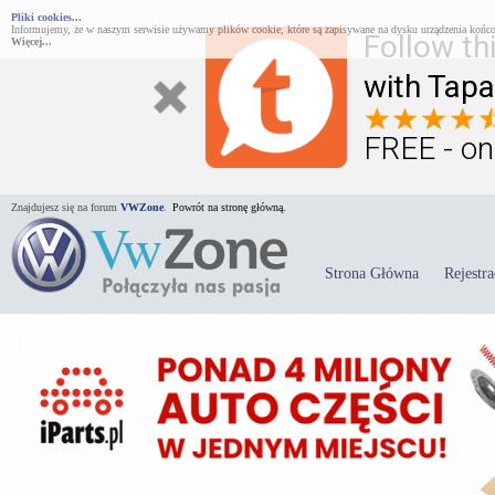
Pliki cookies...
Informujemy, że w naszym serwisie używamy plików cookie, które są zapisywane na dysku urządzenia końco
Follow th
Więcej...
with Tapa
FREE - on
Znajdujesz się na forum
VWZone
.
Powrót na stronę główną.
Strona Główna
Rejestra