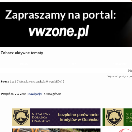
Zobacz aktywne tematy
Tematy
Autor
Odpowiedzi
Nie
Wyświetl posty z po
Strona
1
z
1
[ Wyszukiwarka znalazła 0 wyniki(ów) ]
Przejdź do VW Zone
|
Nawigacja:
Strona główna