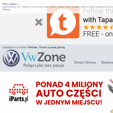
Pliki cookies...
Informujemy, że w naszym serwisie używamy plików cookie, które są zapisywane na dysku urządzenia końco
Follow th
Więcej...
with Tapa
FREE - on
Znajdujesz się na forum
VWZone
.
Powrót na stronę główną.
Strona Główna
Rejestra