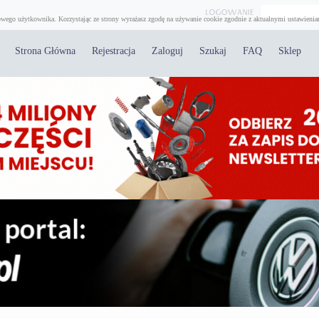
wego użytkownika. Korzystając ze strony wyrażasz zgodę na używanie cookie zgodnie z aktualnymi ustawienia
Strona Główna
Rejestracja
Zaloguj
Szukaj
FAQ
Sklep