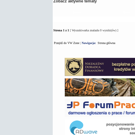
Zobacz aktywne tematy
Tematy
Autor
Strona
1
z
1
[ Wyszukiwarka znalazła 0 wyniki(ów) ]
Przejdź do VW Zone
|
Nawigacja:
Strona główna