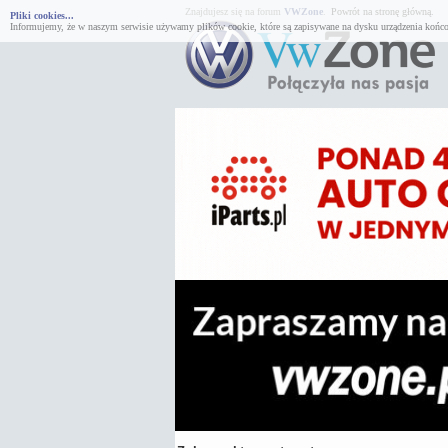
Znajdujesz się na forum
VWZone
.
Powrót na stronę główną.
Pliki cookies...
Informujemy, że w naszym serwisie używamy plików cookie, które są zapisywane na dysku urządzenia końco