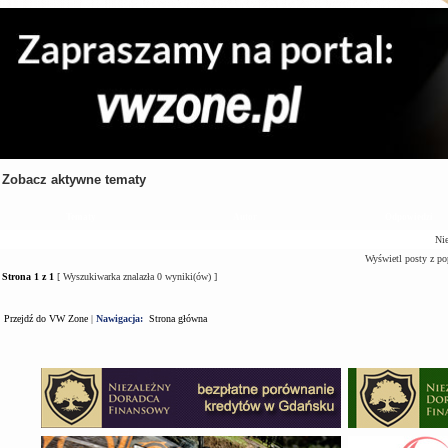
Zobacz aktywne tematy
Tematy
Autor
Odpowiedzi
Nie
Wyświetl posty z po
Strona
1
z
1
[ Wyszukiwarka znalazła 0 wyniki(ów) ]
Przejdź do VW Zone
|
Nawigacja:
Strona główna