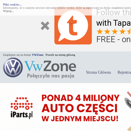
Pliki cookies...
Informujemy, że w naszym serwisie używamy plików cookie, które są zapisywane na dysku urządzenia końco
Follow th
Więcej...
with Tapa
FREE - on
Znajdujesz się na forum
VWZone
.
Powrót na stronę główną.
Strona Główna
Rejestra