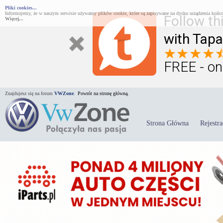
Pliki cookies...
Informujemy, że w naszym serwisie używamy plików cookie, które są zapisywane na dysku urządzenia końco
Follow th
Więcej...
with Tapa
FREE - on
Znajdujesz się na forum
VWZone
.
Powrót na stronę główną.
Strona Główna
Rejestra