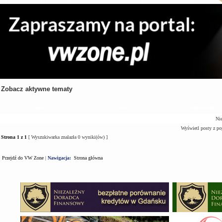
Zobacz aktywne tematy
Tematy
Autor
Odpowiedzi
Nie
Wyświetl posty z po
Strona
1
z
1
[ Wyszukiwarka znalazła 0 wyniki(ów) ]
Przejdź do VW Zone
|
Nawigacja:
Strona główna