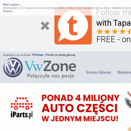
Pliki cookies...
Informujemy, że w naszym serwisie używamy plików cookie, które są zapisywane na dysku urządzenia końco
Follow th
Więcej...
with Tapa
FREE - on
Znajdujesz się na forum
VWZone
.
Powrót na stronę główną.
Strona Główna
Rejestra