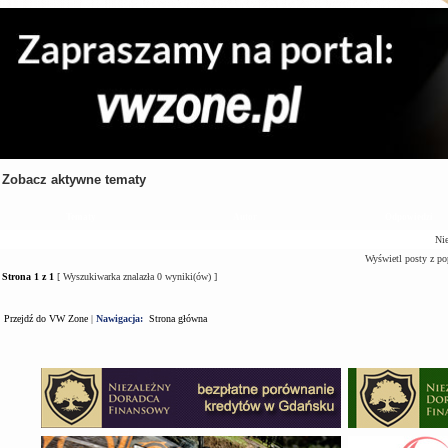
Zobacz aktywne tematy
Tematy
Autor
Odpowiedzi
Nie
Wyświetl posty z po
Strona
1
z
1
[ Wyszukiwarka znalazła 0 wyniki(ów) ]
Przejdź do VW Zone
|
Nawigacja:
Strona główna