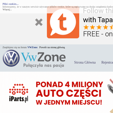
Pliki cookies...
Informujemy, że w naszym serwisie używamy plików cookie, które są zapisywane na dysku urządzenia końco
Follow th
Więcej...
with Tapa
FREE - on
Znajdujesz się na forum
VWZone
.
Powrót na stronę główną.
Strona Główna
Rejestra