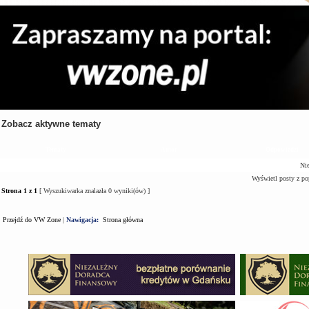
Zobacz aktywne tematy
Tematy
Autor
Odpowiedzi
Nie
Wyświetl posty z po
Strona
1
z
1
[ Wyszukiwarka znalazła 0 wyniki(ów) ]
Przejdź do VW Zone
|
Nawigacja:
Strona główna