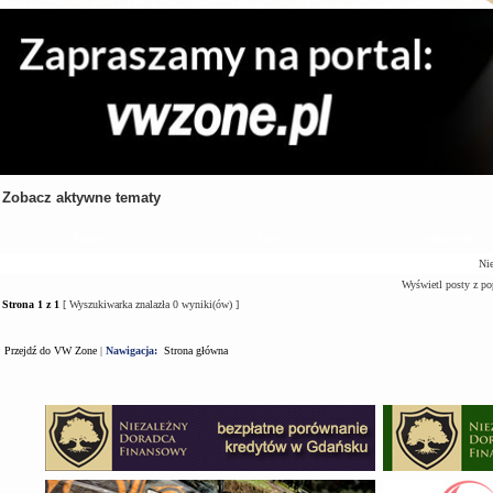
Zobacz aktywne tematy
Tematy
Autor
Odpowiedzi
Nie
Wyświetl posty z po
Strona
1
z
1
[ Wyszukiwarka znalazła 0 wyniki(ów) ]
Przejdź do VW Zone
|
Nawigacja:
Strona główna