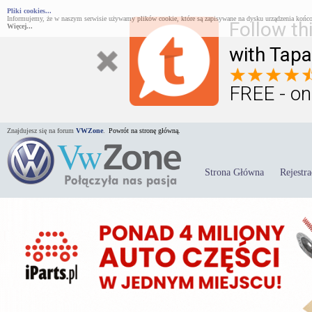
Pliki cookies...
Informujemy, że w naszym serwisie używamy plików cookie, które są zapisywane na dysku urządzenia końco
Follow th
Więcej...
with Tapa
FREE - on
Znajdujesz się na forum
VWZone
.
Powrót na stronę główną.
Strona Główna
Rejestra