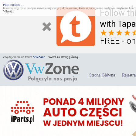
Pliki cookies...
Informujemy, że w naszym serwisie używamy plików cookie, które są zapisywane na dysku urządzenia końco
Follow th
Więcej...
with Tapa
FREE - on
Znajdujesz się na forum
VWZone
.
Powrót na stronę główną.
Strona Główna
Rejestra