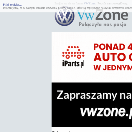
Znajdujesz się na forum
VWZone
.
Powrót na stronę główną.
Pliki cookies...
Informujemy, że w naszym serwisie używamy plików cookie, które są zapisywane na dysku urządzenia końco