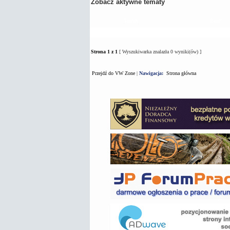
Zobacz aktywne tematy
Tematy
Autor
Strona
1
z
1
[ Wyszukiwarka znalazła 0 wyniki(ów) ]
Przejdź do VW Zone
|
Nawigacja:
Strona główna