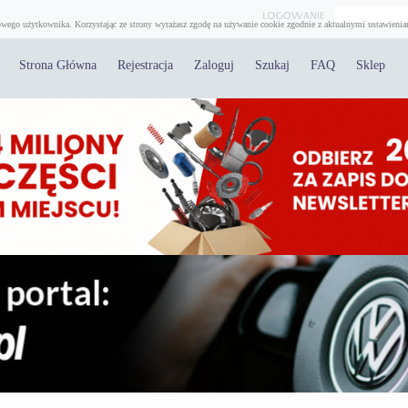
wego użytkownika. Korzystając ze strony wyrażasz zgodę na używanie cookie zgodnie z aktualnymi ustawienia
Strona Główna
Rejestracja
Zaloguj
Szukaj
FAQ
Sklep