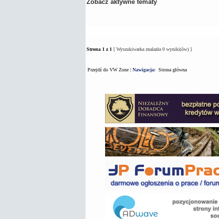
Zobacz aktywne tematy
Tematy
Autor
Strona
1
z
1
[ Wyszukiwarka znalazła 0 wyniki(ów) ]
Przejdź do VW Zone
|
Nawigacja:
Strona główna