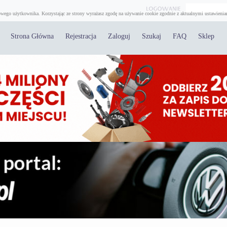
wego użytkownika. Korzystając ze strony wyrażasz zgodę na używanie cookie zgodnie z aktualnymi ustawienia
Strona Główna
Rejestracja
Zaloguj
Szukaj
FAQ
Sklep