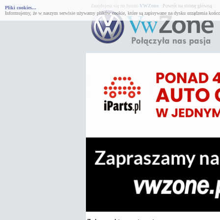
Znajdujesz się na forum
VWZone
.
Powrót na stronę główną.
Pliki cookies...
Informujemy, że w naszym serwisie używamy plików cookie, które są zapisywane na dysku urządzenia końco