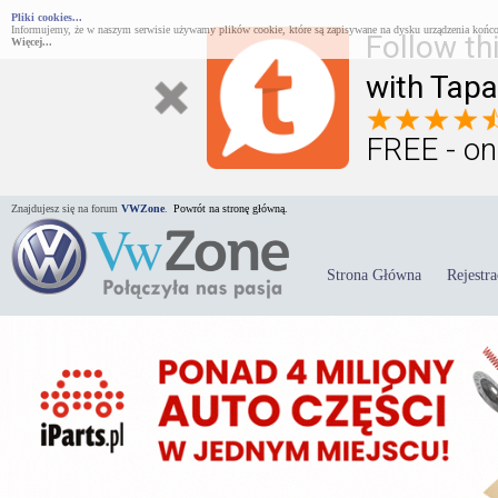
Pliki cookies...
Informujemy, że w naszym serwisie używamy plików cookie, które są zapisywane na dysku urządzenia końco
Follow th
Więcej...
with Tapa
FREE - on
Znajdujesz się na forum
VWZone
.
Powrót na stronę główną.
Strona Główna
Rejestra