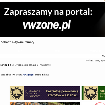
Zobacz aktywne tematy
Tematy
Autor
Odpowiedzi
Nie
Wyświetl posty z po
Strona
1
z
1
[ Wyszukiwarka znalazła 0 wyniki(ów) ]
Przejdź do VW Zone
|
Nawigacja:
Strona główna