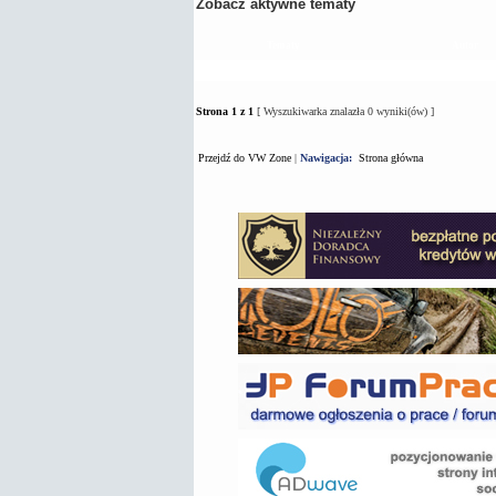
Zobacz aktywne tematy
Tematy
Autor
Strona
1
z
1
[ Wyszukiwarka znalazła 0 wyniki(ów) ]
Przejdź do VW Zone
|
Nawigacja:
Strona główna