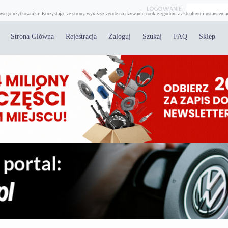
wego użytkownika. Korzystając ze strony wyrażasz zgodę na używanie cookie zgodnie z aktualnymi ustawienia
Strona Główna
Rejestracja
Zaloguj
Szukaj
FAQ
Sklep