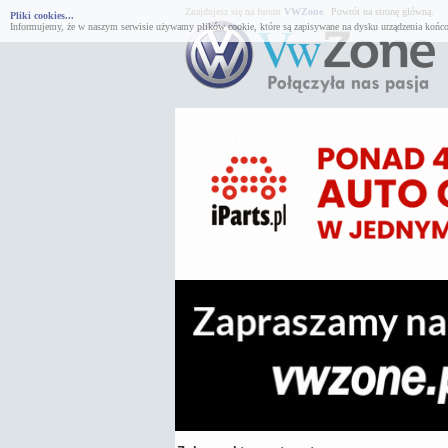
Znajdujesz się na forum
VWZone
.
Powrót na stronę główną.
Pliki cookies...
Informujemy, że w naszym serwisie używamy plików cookie, które są zapisywane na dysku urządzenia końco