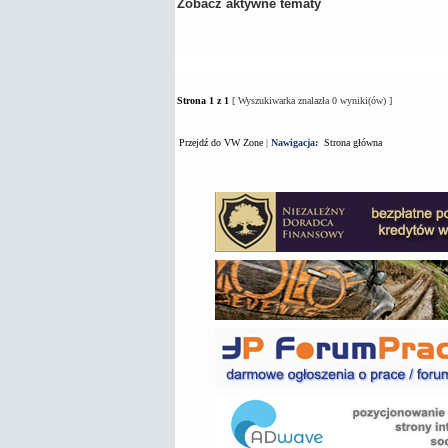
Zobacz aktywne tematy
Tematy
Autor
Strona
1
z
1
[ Wyszukiwarka znalazła 0 wyniki(ów) ]
Przejdź do VW Zone
|
Nawigacja:
Strona główna