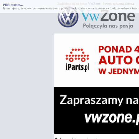
Znajdujesz się na forum
VWZone
.
Powrót na stronę główną.
Pliki cookies...
Informujemy, że w naszym serwisie używamy plików cookie, które są zapisywane na dysku urządzenia końco