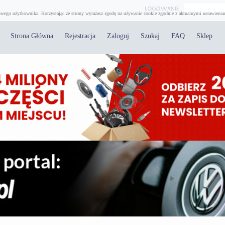
wego użytkownika. Korzystając ze strony wyrażasz zgodę na używanie cookie zgodnie z aktualnymi ustawienia
Strona Główna
Rejestracja
Zaloguj
Szukaj
FAQ
Sklep