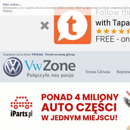
Pliki cookies...
Informujemy, że w naszym serwisie używamy plików cookie, które są zapisywane na dysku urządzenia końco
Follow th
Więcej...
with Tapa
FREE - on
Znajdujesz się na forum
VWZone
.
Powrót na stronę główną.
Strona Główna
Rejestra