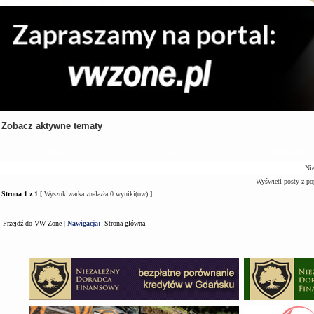
Zobacz aktywne tematy
Tematy
Autor
Odpowiedzi
Nie
Wyświetl posty z po
Strona
1
z
1
[ Wyszukiwarka znalazła 0 wyniki(ów) ]
Przejdź do VW Zone
|
Nawigacja:
Strona główna