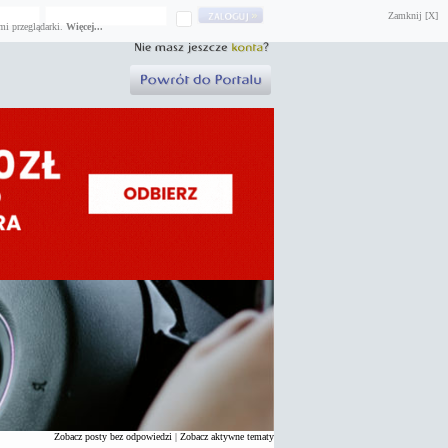
Zamknij [X]
mi przeglądarki.
Więcej...
Zobacz posty bez odpowiedzi
|
Zobacz aktywne tematy