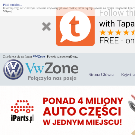
Pliki cookies...
Informujemy, że w naszym serwisie używamy plików cookie, które są zapisywane na dysku urządzenia końco
Follow th
Więcej...
with Tapa
FREE - on
Znajdujesz się na forum
VWZone
.
Powrót na stronę główną.
Strona Główna
Rejestra