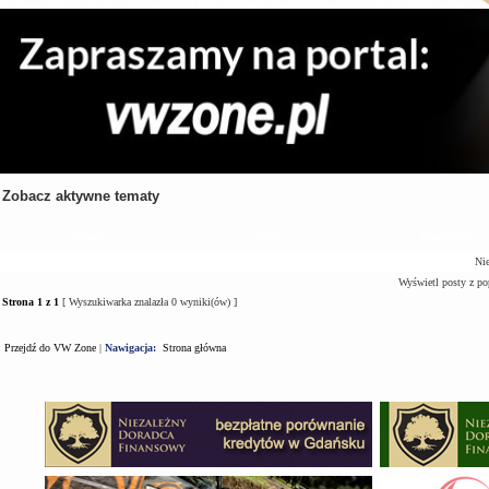
Zobacz aktywne tematy
Tematy
Autor
Odpowiedzi
Nie
Wyświetl posty z po
Strona
1
z
1
[ Wyszukiwarka znalazła 0 wyniki(ów) ]
Przejdź do VW Zone
|
Nawigacja:
Strona główna