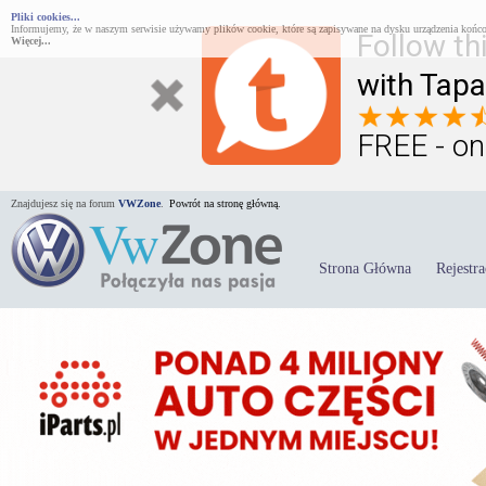
Pliki cookies...
Informujemy, że w naszym serwisie używamy plików cookie, które są zapisywane na dysku urządzenia końco
Follow th
Więcej...
with Tapa
FREE - on
Znajdujesz się na forum
VWZone
.
Powrót na stronę główną.
Strona Główna
Rejestra