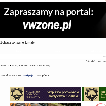
Zobacz aktywne tematy
Tematy
Autor
Odpowiedzi
Nie
Wyświetl posty z po
Strona
1
z
1
[ Wyszukiwarka znalazła 0 wyniki(ów) ]
Przejdź do VW Zone
|
Nawigacja:
Strona główna