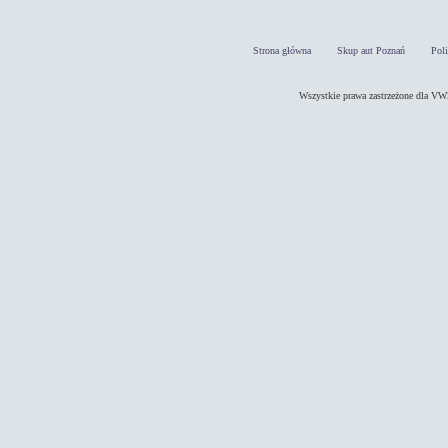
Strona główna
Skup aut Poznań
Pol
Wszystkie prawa zastrzeżone dla 