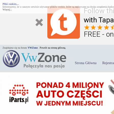
Pliki cookies...
Informujemy, że w naszym serwisie używamy plików cookie, które są zapisywane na dysku urządzenia końco
Follow th
Więcej...
with Tapa
FREE - on
Znajdujesz się na forum
VWZone
.
Powrót na stronę główną.
Strona Główna
Rejestra