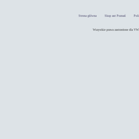
Strona główna
Skup aut Poznań
Pol
Wszystkie prawa zastrzeżone dla 