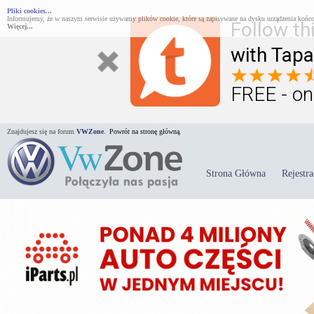
Pliki cookies...
Informujemy, że w naszym serwisie używamy plików cookie, które są zapisywane na dysku urządzenia końco
Follow th
Więcej...
with Tapa
FREE - on
Znajdujesz się na forum
VWZone
.
Powrót na stronę główną.
Strona Główna
Rejestra