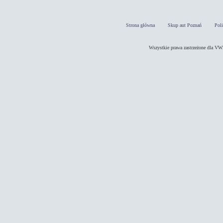
Strona główna
Skup aut Poznań
Pol
Wszystkie prawa zastrzeżone dla 