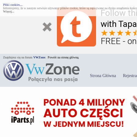
Pliki cookies...
Informujemy, że w naszym serwisie używamy plików cookie, które są zapisywane na dysku urządzenia końco
Follow th
Więcej...
with Tapa
FREE - on
Znajdujesz się na forum
VWZone
.
Powrót na stronę główną.
Strona Główna
Rejestra