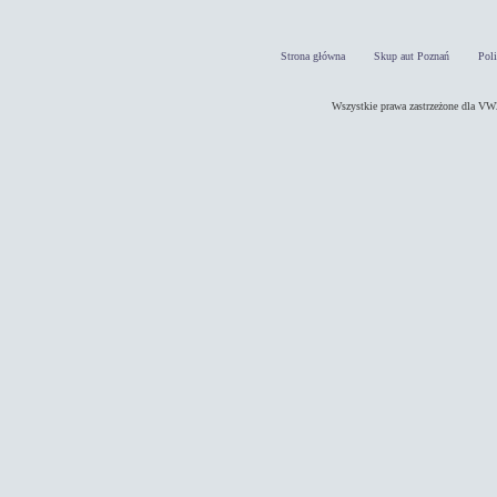
Strona główna
Skup aut Poznań
Pol
Wszystkie prawa zastrzeżone dla 