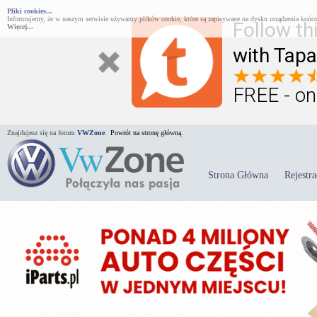
Pliki cookies...
Informujemy, że w naszym serwisie używamy plików cookie, które są zapisywane na dysku urządzenia końco
Follow th
Więcej...
with Tapa
FREE - on
Znajdujesz się na forum
VWZone
.
Powrót na stronę główną.
Strona Główna
Rejestra