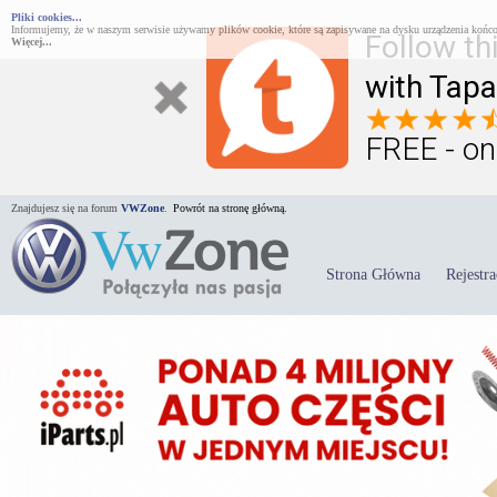
Pliki cookies...
Informujemy, że w naszym serwisie używamy plików cookie, które są zapisywane na dysku urządzenia końco
Follow th
Więcej...
with Tapa
FREE - on
Znajdujesz się na forum
VWZone
.
Powrót na stronę główną.
Strona Główna
Rejestra