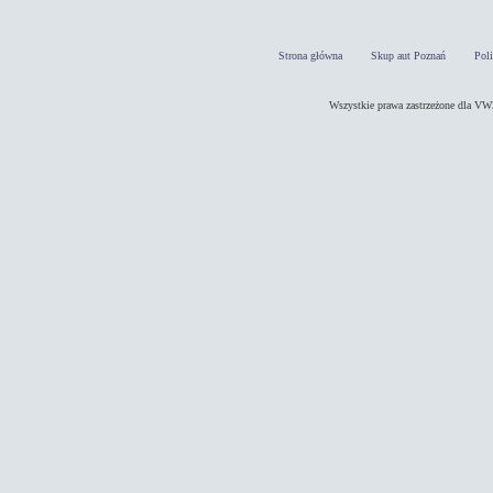
Strona główna
Skup aut Poznań
Pol
Wszystkie prawa zastrzeżone dla 