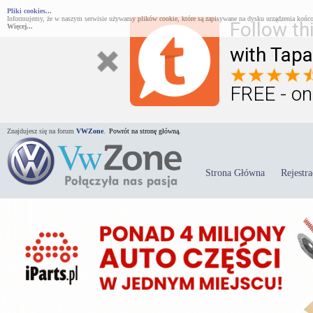
Pliki cookies...
Informujemy, że w naszym serwisie używamy plików cookie, które są zapisywane na dysku urządzenia końco
Follow th
Więcej...
with Tapa
FREE - on
Znajdujesz się na forum
VWZone
.
Powrót na stronę główną.
Strona Główna
Rejestra