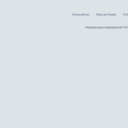
Strona główna
Skup aut Poznań
Pol
Wszystkie prawa zastrzeżone dla 