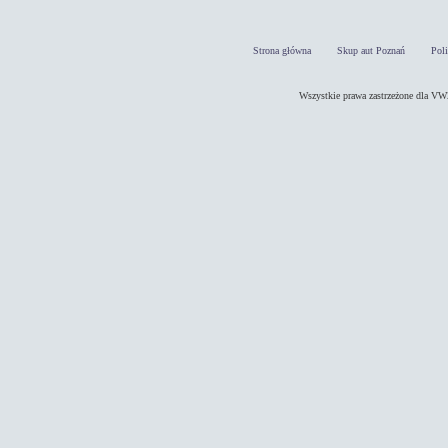
Strona główna
Skup aut Poznań
Pol
Wszystkie prawa zastrzeżone dla 