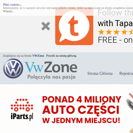
Pliki cookies...
Informujemy, że w naszym serwisie używamy plików cookie, które są zapisywane na dysku urządzenia końco
Follow th
Więcej...
with Tapa
FREE - on
Znajdujesz się na forum
VWZone
.
Powrót na stronę główną.
Strona Główna
Rejestra