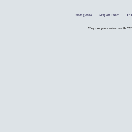
Strona główna
Skup aut Poznań
Pol
Wszystkie prawa zastrzeżone dla 