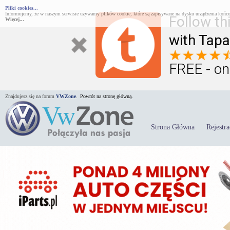
Pliki cookies...
Informujemy, że w naszym serwisie używamy plików cookie, które są zapisywane na dysku urządzenia końco
Follow th
Więcej...
with Tapa
FREE - on
Znajdujesz się na forum
VWZone
.
Powrót na stronę główną.
Strona Główna
Rejestra