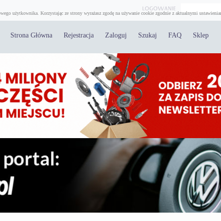
wego użytkownika. Korzystając ze strony wyrażasz zgodę na używanie cookie zgodnie z aktualnymi ustawienia
Strona Główna
Rejestracja
Zaloguj
Szukaj
FAQ
Sklep