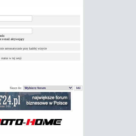
sła
e e-mail aktywujący
nie automatycznie przy każdej wizycie
status w tej sesji
Skocz do: