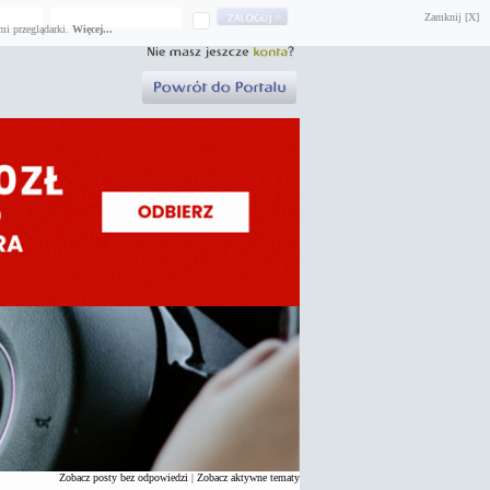
Zamknij [X]
mi przeglądarki.
Więcej...
Zobacz posty bez odpowiedzi
|
Zobacz aktywne tematy