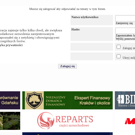
Musisz się zalogować aby odpowiadać na tematy w tym forum.
Nazwa użytkownika:
Zarejestruj się
Hasło:
acja zajmuje tylko kilka chwil, ale zwiększa
dodatkowe zezwolenia zarejestrowanym
Zapomniałem ha
apoznałeś się z netykietą i obowiązującymi
Wyślij ponowni
zczególnych forów.
tyka prywatności
Zaloguj m
Ukryj mój 