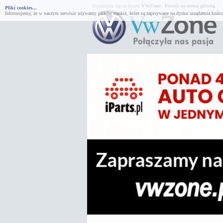
Znajdujesz się na forum
VWZone
.
Powrót na stronę główną.
Pliki cookies...
Informujemy, że w naszym serwisie używamy plików cookie, które są zapisywane na dysku urządzenia końco