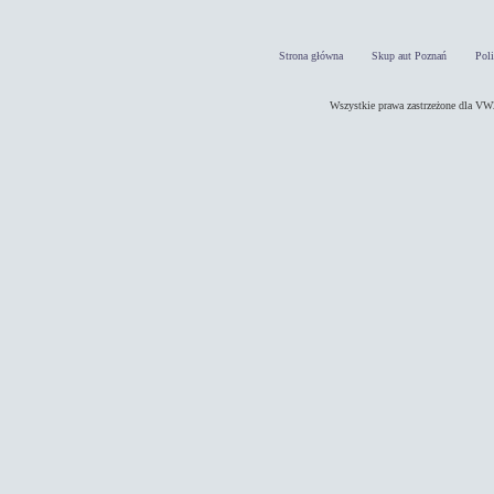
Strona główna
Skup aut Poznań
Pol
Wszystkie prawa zastrzeżone dla 