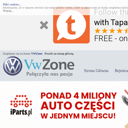
Pliki cookies...
Informujemy, że w naszym serwisie używamy plików cookie, które są zapisywane na dysku urządzenia końco
Follow th
Więcej...
with Tapa
FREE - on
Znajdujesz się na forum
VWZone
.
Powrót na stronę główną.
Strona Główna
Rejestra