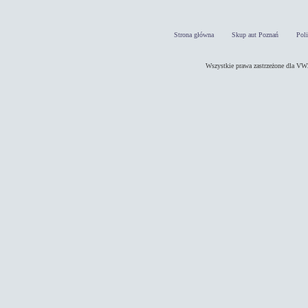
Strona główna
Skup aut Poznań
Pol
Wszystkie prawa zastrzeżone dla 