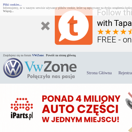
Pliki cookies...
Informujemy, że w naszym serwisie używamy plików cookie, które są zapisywane na dysku urządzenia końco
Follow th
Więcej...
with Tapa
FREE - on
Znajdujesz się na forum
VWZone
.
Powrót na stronę główną.
Strona Główna
Rejestra