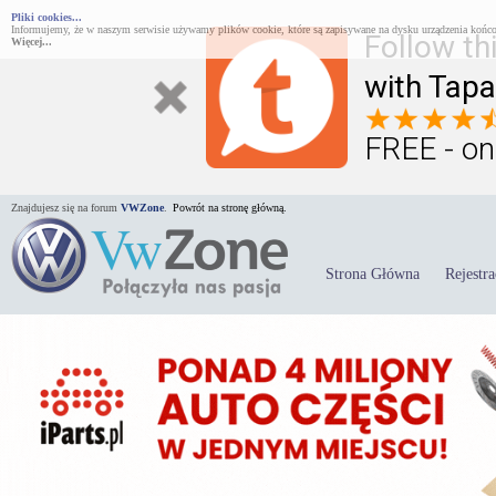
Pliki cookies...
Informujemy, że w naszym serwisie używamy plików cookie, które są zapisywane na dysku urządzenia końco
Follow th
Więcej...
with Tapa
FREE - on
Znajdujesz się na forum
VWZone
.
Powrót na stronę główną.
Strona Główna
Rejestra