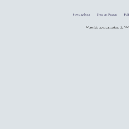
Strona główna
Skup aut Poznań
Pol
Wszystkie prawa zastrzeżone dla 