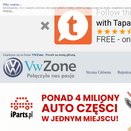
Pliki cookies...
Informujemy, że w naszym serwisie używamy plików cookie, które są zapisywane na dysku urządzenia końco
Follow th
Więcej...
with Tapa
FREE - on
Znajdujesz się na forum
VWZone
.
Powrót na stronę główną.
Strona Główna
Rejestra