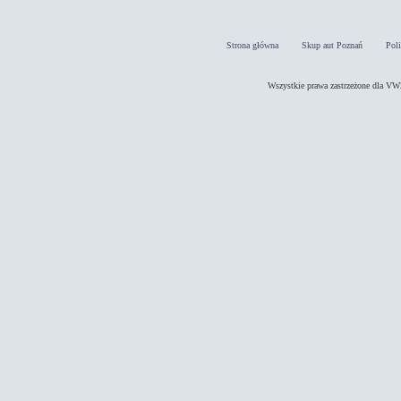
Strona główna
Skup aut Poznań
Pol
Wszystkie prawa zastrzeżone dla 