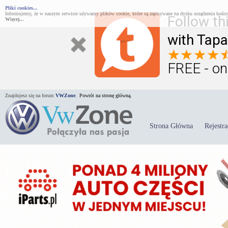
Pliki cookies...
Informujemy, że w naszym serwisie używamy plików cookie, które są zapisywane na dysku urządzenia końco
Follow th
Więcej...
with Tapa
FREE - on
Znajdujesz się na forum
VWZone
.
Powrót na stronę główną.
Strona Główna
Rejestra