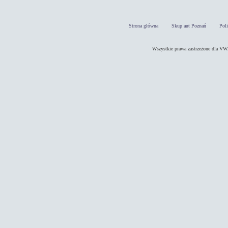
Strona główna
Skup aut Poznań
Pol
Wszystkie prawa zastrzeżone dla 